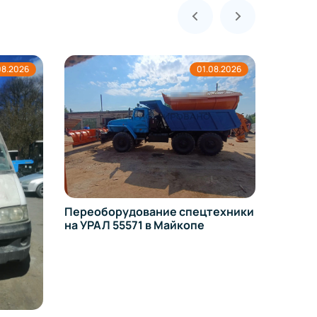
08.2026
01.08.2026
Переоборудование спецтехники
Регист
на УРАЛ 55571 в Майкопе
измене
Toyota 
Майко