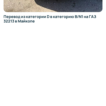
Перевод из категории D в категорию B/N1 на ГАЗ
32213 в Майкопе