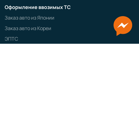
Оформление ввозимых ТС
Заказ авто из Японии
Заказ авто из Кореи
ЭПТС
СБКТС
ЗОЕТС
ЭПСМ
Политика конфиденциальности
GRAMPUS
Сайт разработан
Наименование:
ООО «ТЕСТ-ДРАЙВ»
Юридический адрес:
160000, г. Вологда, ул. Мира, д. 40, пом. 5