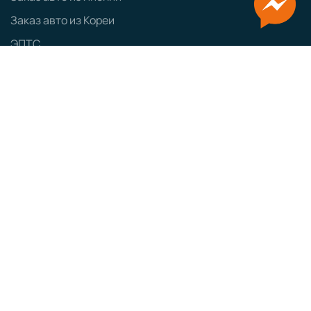
Заказ авто из Кореи
ЭПТС
СБКТС
ЗОЕТС
ЭПСМ
Политика конфиденциальности
GRAMPUS
Сайт разработан
Наименование:
ООО «ТЕСТ-ДРАЙВ»
Юридический адрес:
160000, г. Вологда, ул. Мира, д. 40, пом. 5
ИНН:
3525462138
ОГРН:
1203500020547
КПП:
352501001