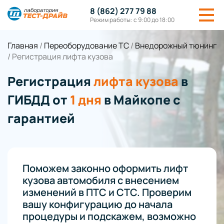
8 (862) 277 79 88
Режим работы: с 9:00 до 18:00
Главная
/
Переоборудование ТС
/
Внедорожный тюнинг
/
Регистрация лифта кузова
Регистрация
лифта кузова
в
ГИБДД от
1 дня
в Майкопе с
гарантией
Поможем законно оформить лифт
кузова автомобиля с внесением
изменений в ПТС и СТС. Проверим
вашу конфигурацию до начала
процедуры и подскажем, возможно